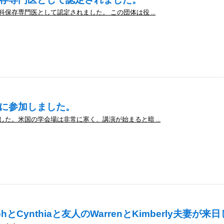
保存専門医として認定されました。 この団体は役 ...
に参加しました。
た。米国の学会場は非常に寒く、講演が始まると暗 ...
とCynthiaと友人のWarrenとKimberly夫妻が