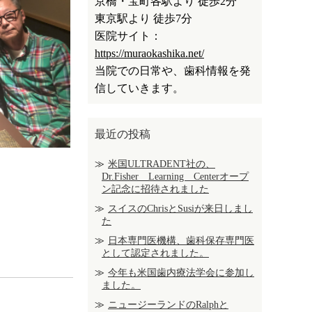
京橋・宝町各駅より 徒歩2分
東京駅より 徒歩7分
医院サイト：
https://muraokashika.net/
当院での日常や、歯科情報を発
信していきます。
最近の投稿
米国ULTRADENT社の、
Dr.Fisher Learning Centerオープ
ン記念に招待されました
スイスのChrisとSusiが来日しまし
た
日本専門医機構、歯科保存専門医
として認定されました。
今年も米国歯内療法学会に参加し
ました。
ニュージーランドのRalphと