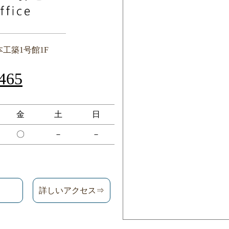
本工築1号館1F
465
金
土
日
〇
－
－
詳しいアクセス⇒