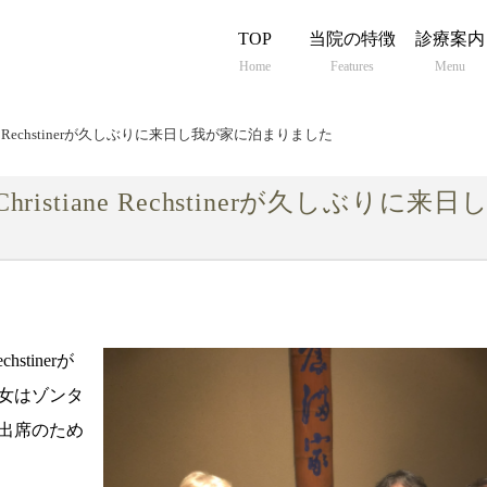
TOP
当院の特徴
診療案内
Home
Features
Menu
e Rechstinerが久しぶりに来日し我が家に泊まりました
tiane Rechstinerが久しぶりに来
stinerが
女はゾンタ
出席のため