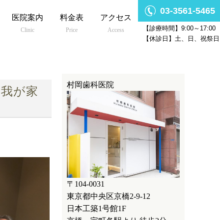
03-3561-5465
医院案内
料金表
アクセス
【診療時間】9:00～17:00
Clinic
Price
Access
【休診日】土、日、祝祭日
村岡歯科医院
日し我が家
〒104-0031
東京都中央区京橋2-9-12
日本工築1号館1F