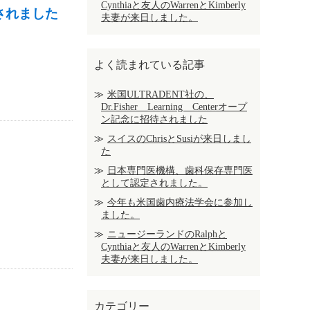
Cynthiaと友人のWarrenとKimberly
待されました
夫妻が来日しました。
よく読まれている記事
米国ULTRADENT社の、
Dr.Fisher Learning Centerオープ
ン記念に招待されました
スイスのChrisとSusiが来日しまし
た
日本専門医機構、歯科保存専門医
として認定されました。
今年も米国歯内療法学会に参加し
ました。
ニュージーランドのRalphと
Cynthiaと友人のWarrenとKimberly
夫妻が来日しました。
カテゴリー