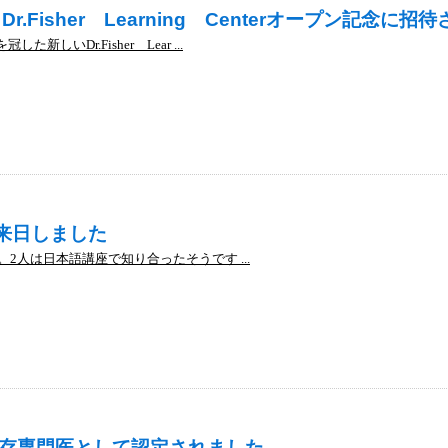
r.Fisher Learning Centerオープン記念に招
新しいDr.Fisher Lear ...
iが来日しました
た。2人は日本語講座で知り合ったそうです ...
存専門医として認定されました。