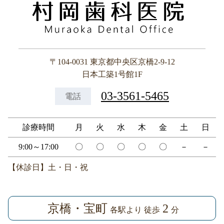
〒104-0031 東京都中央区京橋2-9-12
日本工築1号館1F
03-3561-5465
電話
診療時間
月
火
水
木
金
土
日
9:00～17:00
〇
〇
〇
〇
〇
－
－
【休診日】土・日・祝
京橋・宝町
2
各駅より 徒歩
分