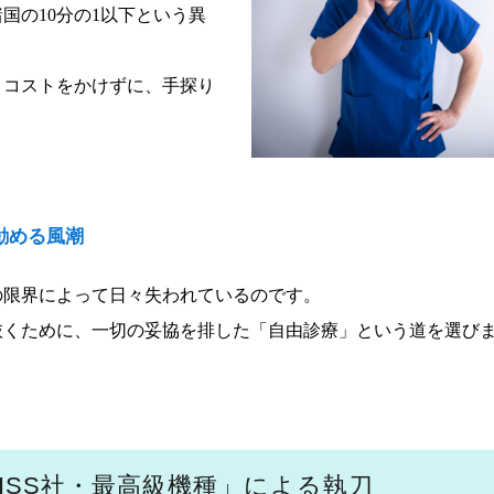
国の10分の1以下という異
、コストをかけずに、手探り
勧める風潮
の限界によって日々失われているのです。
抜くために、一切の妥協を排した「自由診療」という道を選び
ISS社・最高級機種」による執刀