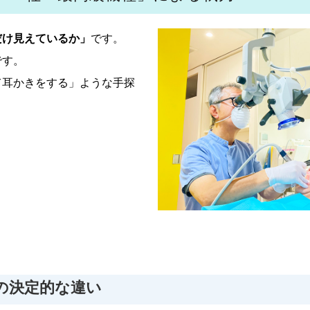
だけ見えているか」
です。
です。
て耳かきをする」ような手探
の決定的な違い