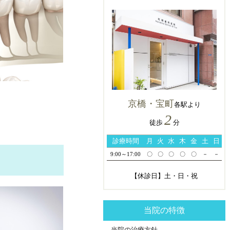
京橋・宝町
各駅より
2
徒歩
分
診療時間
月
火
水
木
金
土
日
9:00～17:00
〇
〇
〇
〇
〇
－
－
【休診日】土・日・祝
当院の特徴