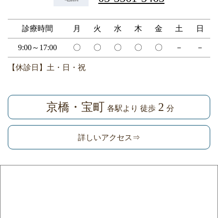
診療時間
月
火
水
木
金
土
日
9:00～17:00
〇
〇
〇
〇
〇
－
－
【休診日】土・日・祝
京橋・宝町
2
各駅より 徒歩
分
詳しいアクセス⇒