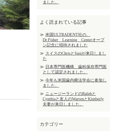
ました。
よく読まれている記事
米国ULTRADENT社の、
Dr.Fisher Learning Centerオープ
ン記念に招待されました
スイスのChrisとSusiが来日しまし
た
日本専門医機構、歯科保存専門医
として認定されました。
今年も米国歯内療法学会に参加し
ました。
ニュージーランドのRalphと
Cynthiaと友人のWarrenとKimberly
夫妻が来日しました。
カテゴリー