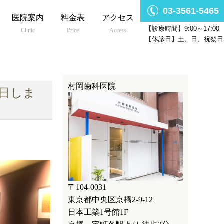
03-3561-5465
医院案内
料金表
アクセス
【診療時間】9:00～17:00
Clinic
Price
Access
【休診日】土、日、祝祭日
村岡歯科医院
来日しま
〒104-0031
東京都中央区京橋2-9-12
日本工築1号館1F