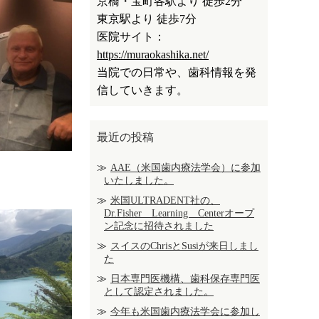
京橋・宝町各駅より 徒歩2分
東京駅より 徒歩7分
医院サイト：
https://muraokashika.net/
当院での日常や、歯科情報を発
信していきます。
最近の投稿
AAE（米国歯内療法学会）に参加
いたしました。
米国ULTRADENT社の、
Dr.Fisher Learning Centerオープ
ン記念に招待されました
スイスのChrisとSusiが来日しまし
た
日本専門医機構、歯科保存専門医
として認定されました。
今年も米国歯内療法学会に参加し