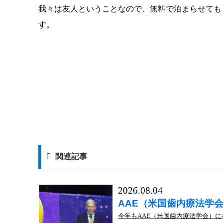
我々は友人ということなので、無料で泊まらせても
す。
関連記事
2026.08.04
AAE（米国歯内療法学
今年もAAE（米国歯内療法学会）に参