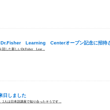
r.Fisher Learning Centerオープン記念に招
新しいDr.Fisher Lear ...
iが来日しました
た。2人は日本語講座で知り合ったそうです ...