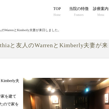
TOP
当院の特徴
診療案内
Home
Features
Menu
人のWarrenとKimberly夫妻が来日しました。
hiaと友人のWarrenとKimberly夫妻が
imberly夫
で家を建て
たので家を